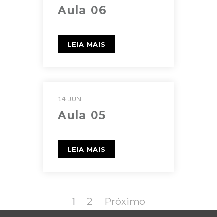
Aula 06
LEIA MAIS
14 JUN
Aula 05
LEIA MAIS
Paginação
de
Página
Página
1
2
Próximo
posts